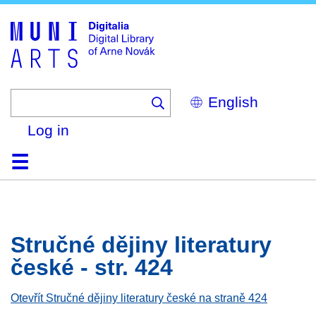
Skip
to
main
content
Select
your
language
Log in
Home
Browse
Search
About
Help
Contact
Digitalia
Stručné dějiny literatury
české - str. 424
Otevřít Stručné dějiny literatury české na straně 424