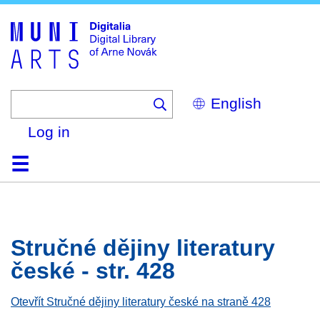
Skip
to
main
content
Select
your
language
Log in
Home
Browse
Search
About
Help
Contact
Digitalia
Stručné dějiny literatury
české - str. 428
Otevřít Stručné dějiny literatury české na straně 428