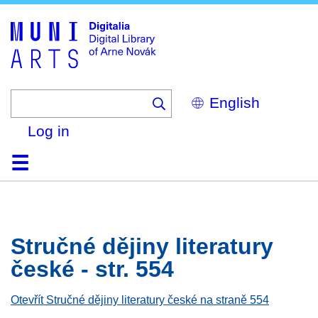
Skip
to
main
content
Select
your
language
Log in
Home
Browse
Search
About
Help
Contact
Digitalia
Stručné dějiny literatury
české - str. 554
Otevřít Stručné dějiny literatury české na straně 554