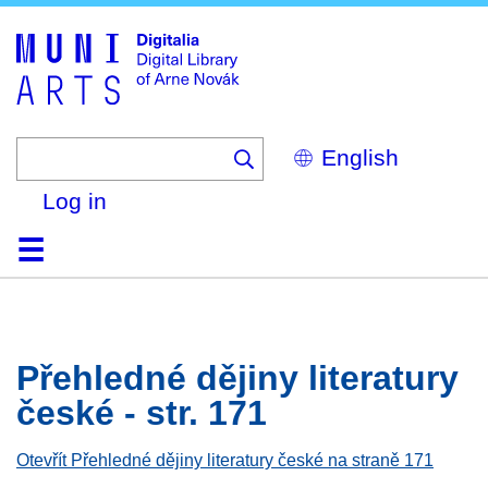
Skip
to
main
content
Select
your
language
Log in
Home
Browse
Search
About
Help
Contact
Digitalia
Přehledné dějiny literatury
české - str. 171
Otevřít Přehledné dějiny literatury české na straně 171