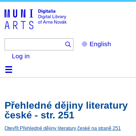
Skip
to
main
content
Select
your
language
Log in
Home
Browse
Search
About
Help
Contact
Digitalia
Přehledné dějiny literatury
české - str. 251
Otevřít Přehledné dějiny literatury české na straně 251