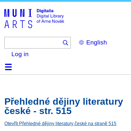
Skip
to
main
content
Select
your
language
Log in
Home
Browse
Search
About
Help
Contact
Digitalia
Přehledné dějiny literatury
české - str. 515
Otevřít Přehledné dějiny literatury české na straně 515