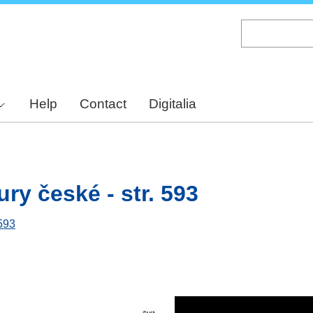
Skip
to
main
content
Help
Contact
Digitalia
ury české - str. 593
 593