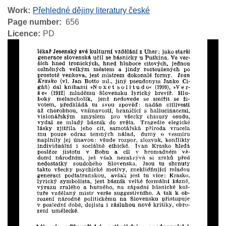
Work
Přehledné dějiny literatury české
Page number
656
Licence
PD