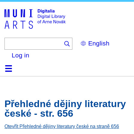
Skip
to
main
content
Select
your
language
Log in
Home
Browse
Search
About
Help
Contact
Digitalia
Přehledné dějiny literatury
české - str. 656
Otevřít Přehledné dějiny literatury české na straně 656