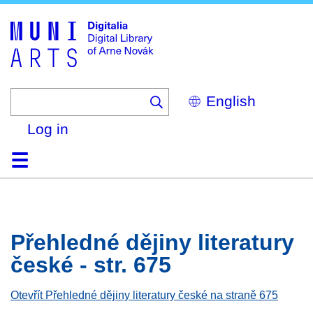
Skip
to
main
content
Select
your
language
Log in
Home
Browse
Search
About
Help
Contact
Digitalia
Přehledné dějiny literatury
české - str. 675
Otevřít Přehledné dějiny literatury české na straně 675