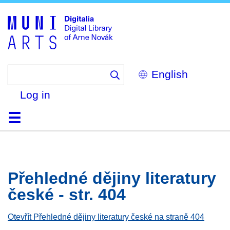
Skip
to
main
content
Select
your
language
Log in
Home
Browse
Search
About
Help
Contact
Digitalia
Přehledné dějiny literatury
české - str. 404
Otevřít Přehledné dějiny literatury české na straně 404