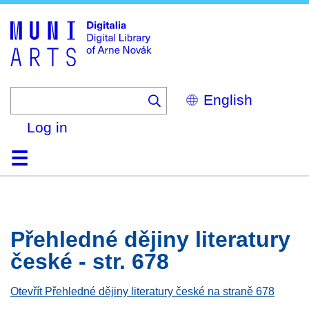
Skip
to
main
content
Select
your
language
Log in
Home
Browse
Search
About
Help
Contact
Digitalia
Přehledné dějiny literatury
české - str. 678
Otevřít Přehledné dějiny literatury české na straně 678