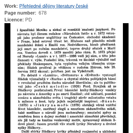
Work
Přehledné dějiny literatury české
Page number
678
Licence
PD