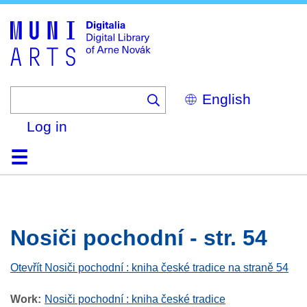
Skip
to
main
content
Select
your
language
Log in
Home
Browse
Search
About
Help
Contact
Digitalia
Nosiči pochodní - str. 54
Otevřít Nosiči pochodní : kniha české tradice na straně 54
Work
Nosiči pochodní : kniha české tradice