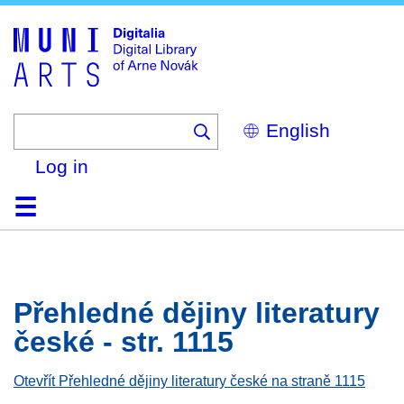
Skip
to
main
content
Select
your
language
Log in
Home
Browse
Search
About
Help
Contact
Digitalia
Přehledné dějiny literatury
české - str. 1115
Otevřít Přehledné dějiny literatury české na straně 1115