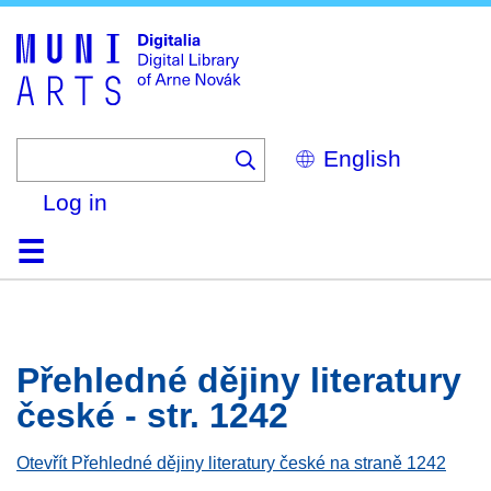
Skip
to
main
content
Select
your
language
Log in
Home
Browse
Search
About
Help
Contact
Digitalia
Přehledné dějiny literatury
české - str. 1242
Otevřít Přehledné dějiny literatury české na straně 1242