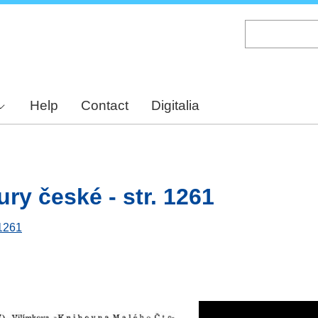
Skip
to
main
content
Help
Contact
Digitalia
ury české - str. 1261
 1261