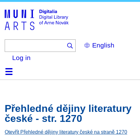
Skip
to
main
content
Select
your
language
Log in
Home
Browse
Search
About
Help
Contact
Digitalia
Přehledné dějiny literatury
české - str. 1270
Otevřít Přehledné dějiny literatury české na straně 1270