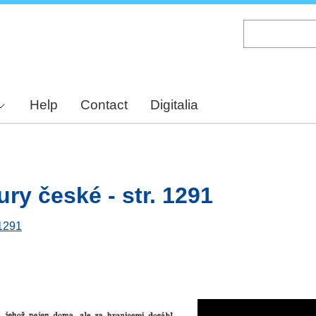
Skip
to
main
content
Help
Contact
Digitalia
ury české - str. 1291
 1291