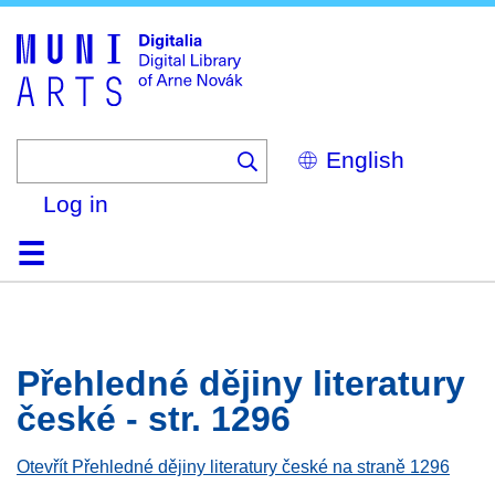
Skip
to
main
content
Select
your
language
Log in
Home
Browse
Search
About
Help
Contact
Digitalia
Přehledné dějiny literatury
české - str. 1296
Otevřít Přehledné dějiny literatury české na straně 1296