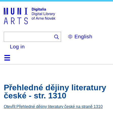
Skip
to
main
content
Select
your
language
Log in
Home
Browse
Search
About
Help
Contact
Digitalia
Přehledné dějiny literatury
české - str. 1310
Otevřít Přehledné dějiny literatury české na straně 1310