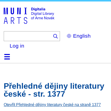
Skip
to
main
content
Select
your
language
Log in
Home
Browse
Search
About
Help
Contact
Digitalia
Přehledné dějiny literatury
české - str. 1377
Otevřít Přehledné dějiny literatury české na straně 1377