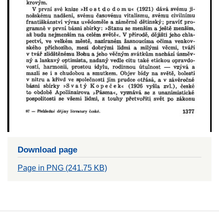
Download page
Page in PNG (241.75 KB)