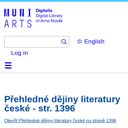
Skip
to
main
content
Select
your
language
Log in
Home
Browse
Search
About
Help
Contact
Digitalia
Přehledné dějiny literatury
české - str. 1396
Otevřít Přehledné dějiny literatury české na straně 1396