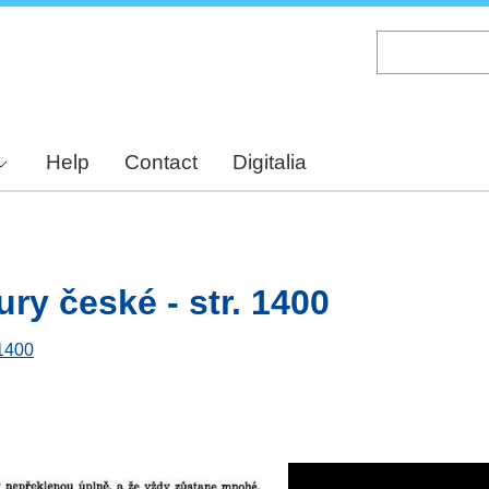
Skip
to
main
content
Help
Contact
Digitalia
ury české - str. 1400
 1400