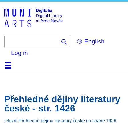
Skip
to
main
content
Select
your
language
Log in
Home
Browse
Search
About
Help
Contact
Digitalia
Přehledné dějiny literatury
české - str. 1426
Otevřít Přehledné dějiny literatury české na straně 1426