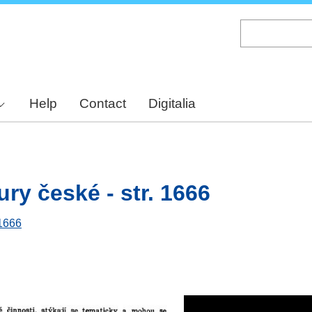
Skip
to
main
content
Help
Contact
Digitalia
ury české - str. 1666
 1666