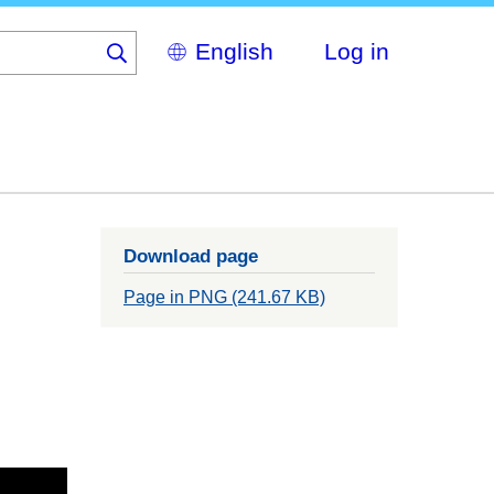
Select
Log in
your
language
Download page
Page in PNG (241.67 KB)