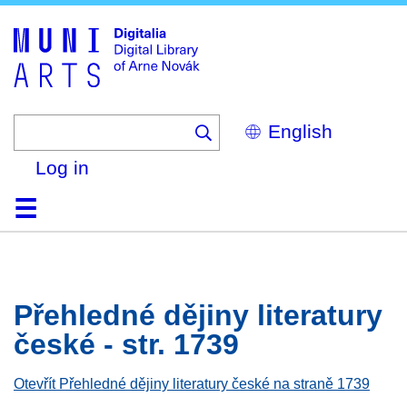
Skip
to
main
content
Select
your
language
Log in
Home
Browse
Search
About
Help
Contact
Digitalia
Přehledné dějiny literatury
české - str. 1739
Otevřít Přehledné dějiny literatury české na straně 1739