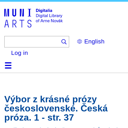
Skip
to
main
content
Select
your
language
Log in
Home
Browse
Search
About
Help
Contact
Digitalia
Výbor z krásné prózy
československé. Česká
próza. 1 - str. 37