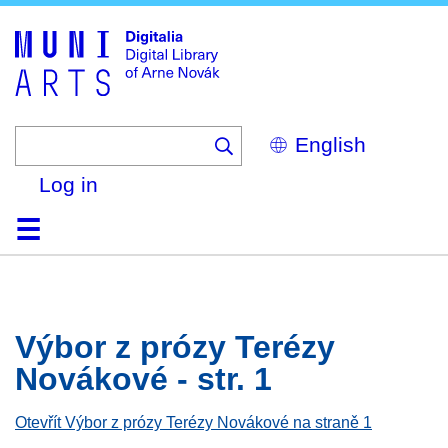
Skip
to
main
content
Select
your
language
Log in
Home
Browse
Search
About
Help
Contact
Digitalia
Výbor z prózy Terézy
Novákové - str. 1
Otevřít Výbor z prózy Terézy Novákové na straně 1