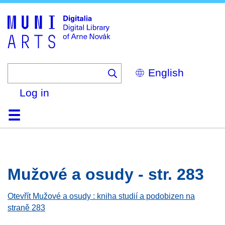
Skip
to
main
content
Select
your
language
Log in
Home
Browse
Search
About
Help
Contact
Digitalia
Mužové a osudy - str. 283
Otevřít Mužové a osudy : kniha studií a podobizen na
straně 283