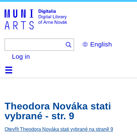
Skip
to
main
content
Select
your
language
Log in
Home
Browse
Search
About
Help
Contact
Digitalia
Theodora Nováka stati
vybrané - str. 9
Otevřít Theodora Nováka stati vybrané na straně 9