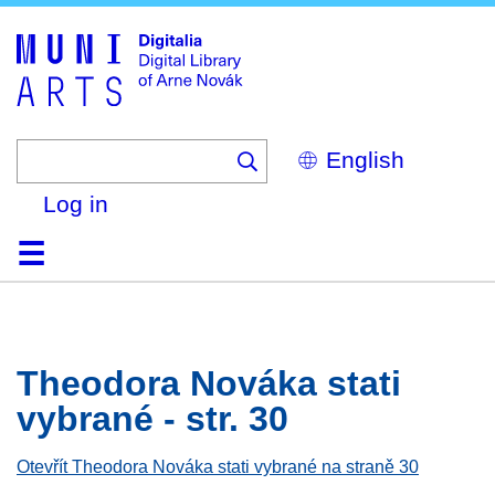
Skip
to
main
content
Select
your
language
Log in
Home
Browse
Search
About
Help
Contact
Digitalia
Theodora Nováka stati
vybrané - str. 30
Otevřít Theodora Nováka stati vybrané na straně 30