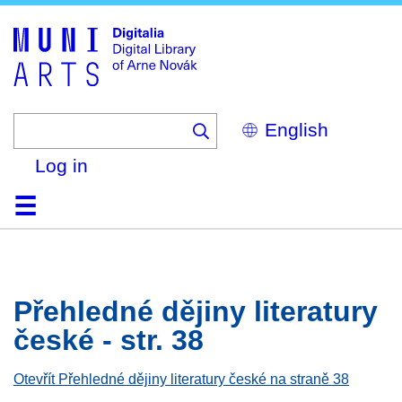
Skip
to
main
content
Select
your
language
Log in
Home
Browse
Search
About
Help
Contact
Digitalia
Přehledné dějiny literatury
české - str. 38
Otevřít Přehledné dějiny literatury české na straně 38