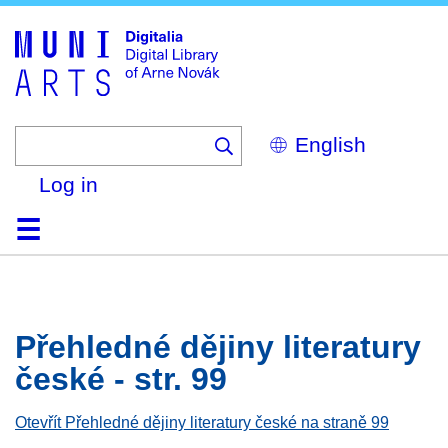
Skip
to
main
content
Select
your
language
Log in
Home
Browse
Search
About
Help
Contact
Digitalia
Přehledné dějiny literatury
české - str. 99
Otevřít Přehledné dějiny literatury české na straně 99