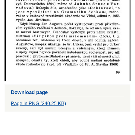
Download page
Page in PNG (240.25 KB)