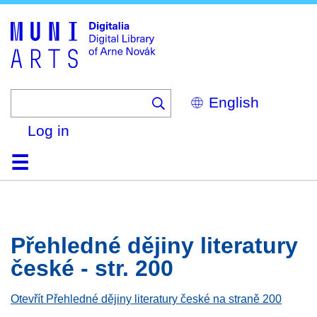
Skip
to
main
content
Select
your
language
Log in
Home
Browse
Search
About
Help
Contact
Digitalia
Přehledné dějiny literatury
české - str. 200
Otevřít Přehledné dějiny literatury české na straně 200