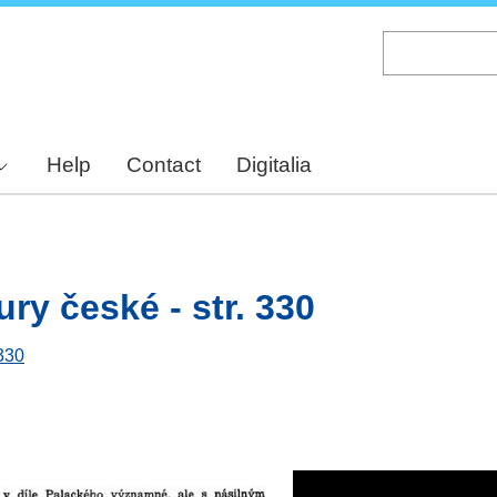
Skip
to
main
content
Help
Contact
Digitalia
ury české - str. 330
 330