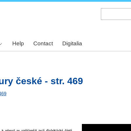
Skip
to
main
content
Help
Contact
Digitalia
ury české - str. 469
 469