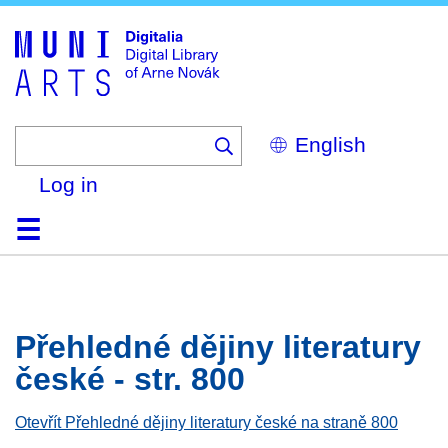
Skip
to
main
content
Select
your
language
Log in
Home
Browse
Search
About
Help
Contact
Digitalia
Přehledné dějiny literatury
české - str. 800
Otevřít Přehledné dějiny literatury české na straně 800