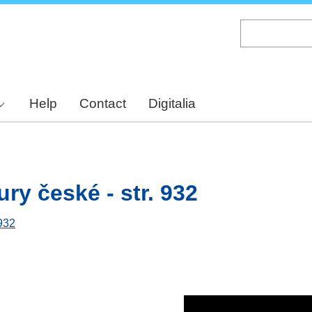
Skip
to
main
content
Help
Contact
Digitalia
ury české - str. 932
 932