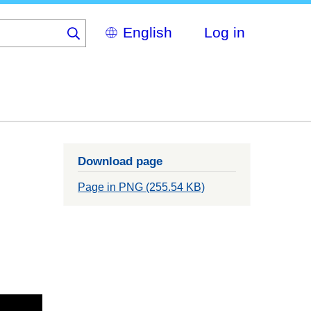
Select
Log in
your
language
Download page
Page in PNG (255.54 KB)